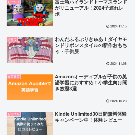
富士急ハイランドトーマスランド
おでかけ
がリニューアル！2024子連れレ
ポ
2024.11.15
わんだふるぷりきゅあ！ダイヤモ
子育て
ンドリボンスタイルの新作おもち
ゃ・子供服
2024.11.06
Amazonオーディブルが子供の英
知育教育
語学習におすすめ！小学生向け聞
き放題3選
2024.10.28
Kindle Unlimited30日間無料体験
お得情報
キャンペーン中！体験レビュー