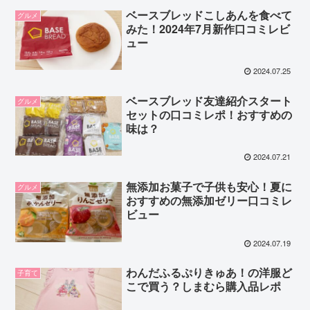
ベースブレッドこしあんを食べて
グルメ
みた！2024年7月新作口コミレビ
ュー
2024.07.25
ベースブレッド友達紹介スタート
グルメ
セットの口コミレポ！おすすめの
味は？
2024.07.21
無添加お菓子で子供も安心！夏に
グルメ
おすすめの無添加ゼリー口コミレ
ビュー
2024.07.19
わんだふるぷりきゅあ！の洋服ど
子育て
こで買う？しまむら購入品レポ